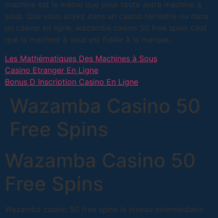
machine est le même que pour toute autre machine à
sous. Que vous soyez dans un casino terrestre ou dans
un casino en ligne, wazamba casino 50 free spins c’est
que la machine à sous est fidèle à la marque.
Les Mathématiques Des Machines à Sous
Casino Etranger En Ligne
Bonus D Inscription Casino En Ligne
Wazamba Casino 50
Free Spins
Wazamba Casino 50
Free Spins
Wazamba casino 50 free spins le niveau intermédiaire