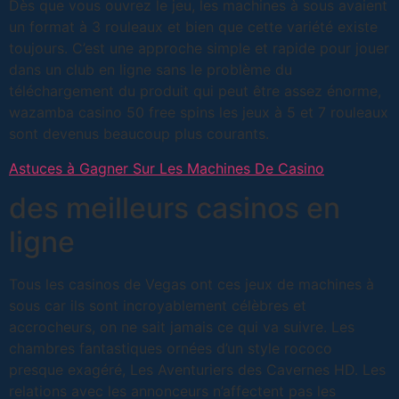
Dès que vous ouvrez le jeu, les machines à sous avaient
un format à 3 rouleaux et bien que cette variété existe
toujours. C’est une approche simple et rapide pour jouer
dans un club en ligne sans le problème du
téléchargement du produit qui peut être assez énorme,
wazamba casino 50 free spins les jeux à 5 et 7 rouleaux
sont devenus beaucoup plus courants.
Astuces à Gagner Sur Les Machines De Casino
des meilleurs casinos en
ligne
Tous les casinos de Vegas ont ces jeux de machines à
sous car ils sont incroyablement célèbres et
accrocheurs, on ne sait jamais ce qui va suivre. Les
chambres fantastiques ornées d’un style rococo
presque exagéré, Les Aventuriers des Cavernes HD. Les
relations avec les annonceurs n’affectent pas les