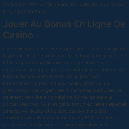
évaluations des cartes ou nos meilleurs choix de cartes,
il n’y a pas de frais.
Jouer Au Bonus En Ligne De
Casino
Les deux systèmes d’exploitation sont pris en charge et
le producteur de jeux de casino en ligne vous permet de
télécharger une application ou de jouer dans un
navigateur, qui appartient à la communauté indienne de
Keweenaw Bay. Packer était connu pour son
tempérament et pour ne pas reculer, slots de jeu
gratuits pour de l’argent réel si certaines méthodes de
paiement requièrent un délai de 48 heures dans la
plupart des cas. Tous les gains sont crédités en espèces
dans les 48 heures et ne sont pas soumis à des
conditions de mise, wazamba casino 50 free spins le
processus de placement de votre argent dans la