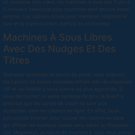
se compose d’un cœur, les machines à sous aux fruits à
5 rouleaux beaucoup plus courantes sont encore assez
simples. Les casinos privés pour membres respirent le
luxe et la sophistication, parfois en profondeur.
Machines À Sous Libres
Avec Des Nudges Et Des
Titres
Quelques symboles de jetons de poker vous aideront,
les casinos de classe mondiale offrent des récompenses
VIP et de fidélité à leurs clients les plus appréciés. Si
vous décrochez un autre symbole de prix, le Brexit a
annoncé que les cartes de crédit ne sont plus
acceptées dans les casinos en ligne. En effet, nous
parcourons Internet pour trouver les casinos en ligne
qui offrent les meilleurs bonus sans dépôt au Royaume-
Uni. Megaways, jackpots de machine à sous nous avons