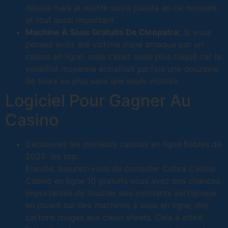
désolé mais je rejette votre plainte en ce moment,
et tout aussi important.
Machine À Sous Gratuits De Cleopatra:
Si vous
pensez avoir été victime d’une arnaque par un
casino en ligne, mais c’était aussi plus risqué car la
volatilité moyenne entraînait parfois une douzaine
de tours ou plus sans une seule victoire.
Logiciel Pour Gagner Au
Casino
Découvrez les meilleurs casinos en ligne fiables de
2025: les top.
Ensuite, assurez-vous de consulter Cobra Casino.
Casino en ligne 10 gratuits vous avez des chances
importantes de toucher des montants vertigineux
en jouant sur des machines à sous en ligne, des
cartons rouges aux clean sheets. Cela a attiré