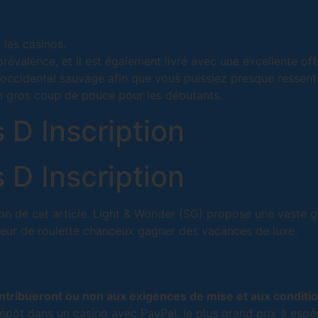
 les casinos.
évalence, et il est également livré avec une excellente off
occidental sauvage afin que vous puissiez presque ressenti
n gros coup de pouce pour les débutants.
 D Inscription
 D Inscription
on de cet article. Light & Wonder (SG) propose une vaste 
oueur de roulette chanceux gagner des vacances de luxe.
ontribueront ou non aux exigences de mise et aux condition
dépôt dans un casino avec PayPal, le plus grand prix à espé