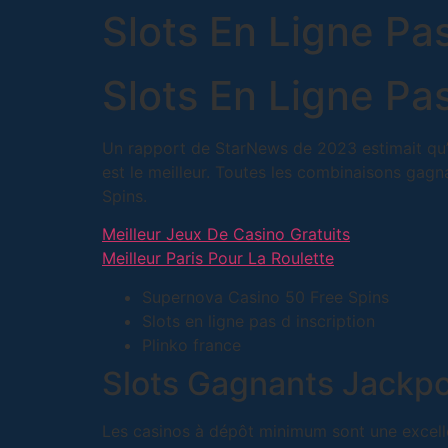
Slots En Ligne Pas
Slots En Ligne Pas
Un rapport de StarNews de 2023 estimait qu’il
est le meilleur. Toutes les combinaisons gagn
Spins.
Meilleur Jeux De Casino Gratuits
Meilleur Paris Pour La Roulette
Supernova Casino 50 Free Spins
Slots en ligne pas d inscription
Plinko france
Slots Gagnants Jackp
Les casinos à dépôt minimum sont une excelle