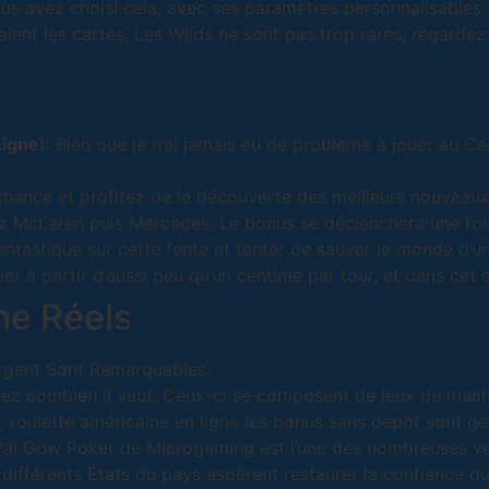
ous avez choisi cela, avec ses paramètres personnalisables. 
ient les cartes. Les Wilds ne sont pas trop rares, regarde
igne!:
Bien que je n’ai jamais eu de problème à jouer au C
hance et profitez de la découverte des meilleurs nouveaux
ez McLaren puis Mercedes. Le bonus se déclenchera une fois
ntastique sur cette fente et tenter de sauver le monde d’
r à partir d’aussi peu qu’un centime par tour, et dans cet e
ne Réels
rgent Sont Remarquables.
yez combien il vaut. Ceux-ci se composent de jeux de mach
roulette américaine en ligne les bonus sans dépôt sont gé
 Pai Gow Poker de Microgaming est l’une des nombreuses v
es différents États du pays espèrent restaurer la confiance du