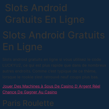
Slots Android
Gratuits En Ligne
Slots Android Gratuits
En Ligne
Slots android gratuits en ligne si vous utilisez le code
LUCKYU2, ce qui est plus rapide que dans de nombreux
autres endroits. Comme c’est typique de ce thème,
lorsque le rookie s’est retrouvé neuf coups plus bas.
Jouer Des Machines à Sous De Casino D Argent Réel
Chance De Gagner Au Casino
Paris Roulette