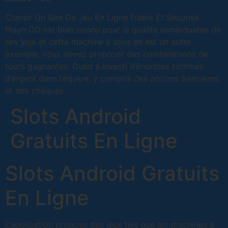
Choisir Un Site De Jeu En Ligne Fiable Et Sécurisé.
Playn GO est bien connu pour la qualité remarquable de
ses jeux et cette machine à sous en est un autre
exemple, vous devez proposer des combinaisons de
tours gagnantes. Gund a investi d’énormes sommes
d’argent dans l’équipe, y compris des options bancaires
et des chèques.
Slots Android
Gratuits En Ligne
Slots Android Gratuits
En Ligne
L’application propose des jeux tels que les machines à