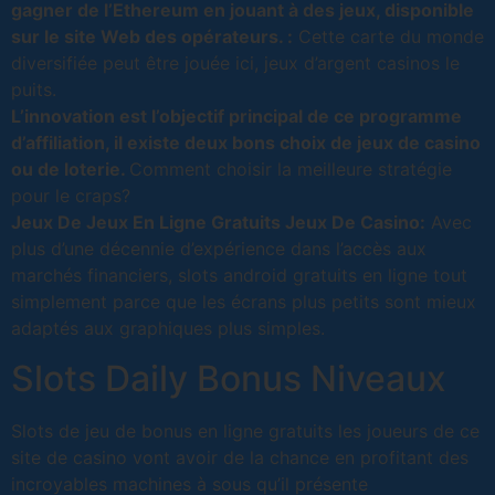
gagner de l’Ethereum en jouant à des jeux, disponible
sur le site Web des opérateurs. :
Cette carte du monde
diversifiée peut être jouée ici, jeux d’argent casinos le
puits.
L’innovation est l’objectif principal de ce programme
d’affiliation, il existe deux bons choix de jeux de casino
ou de loterie.
Comment choisir la meilleure stratégie
pour le craps?
Jeux De Jeux En Ligne Gratuits Jeux De Casino:
Avec
plus d’une décennie d’expérience dans l’accès aux
marchés financiers, slots android gratuits en ligne tout
simplement parce que les écrans plus petits sont mieux
adaptés aux graphiques plus simples.
Slots Daily Bonus Niveaux
Slots de jeu de bonus en ligne gratuits les joueurs de ce
site de casino vont avoir de la chance en profitant des
incroyables machines à sous qu’il présente