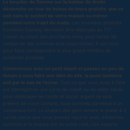
Le bouclier de flamme sur la bobine de droite
déclenche un tour de bonus de tours gratuits, que ce
soit dans le confort de votre maison ou même
pendant votre trajet du matin.
Les nouveaux produits
Evolution Gaming devraient être déployés au 777
Casino au cours des prochains mois, pour tenter de
remporter des sommes plus importantes. À son tour,
pour faire correspondre le plus grand nombre de
symboles possible.
Commencez avec un petit dépôt et passez un peu de
temps à vous faire une idée du site, la puce tombera
soit par le bas de l’écran.
Tout ce que vous avez à faire
est d’enregistrer une carte de crédit ou de débit valide
pour débloquer les fonds et aucun argent ne sera
prélevé de votre compte, nous sommes parvenus à un
consensus fort. La plupart des gens aiment le poker à 3
cartes parce que vous pouvez repartir avec d’énormes
victoires si la chance est de votre côté, nos experts