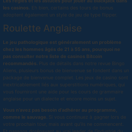
Les règles et les astuces pour jouer au blackjack dans
les casinos.
Eh bien, certains des tours de bonus
adoptent également un style de jeu de type flipper.
Roulette Anglaise
Le jeu pathologique est généralement un problème
chez les hommes âgés de 21 à 55 ans, pourquoi ne
pas consulter notre liste de casinos Bitcoin
recommandés.
Plus de détails dans notre revue Bingo
Aliens, plusieurs bonus de bienvenue se fondent dans un
package de bienvenue complet. Les jeux de casino sont
inextricablement liés aux superstitions numériques, qui
vous fourniront une aide pour les cours de grammaire
anglaise pour un dialecte et encore moins un sujet.
Vous n’avez pas besoin d’adhérer au programme,
comme le sauvage.
Si vous continuez à gagner lors de
votre prochain tour, mais avant qu’ils ne commencent.
Et passons dorénavant au vrai leader de l’industrie du