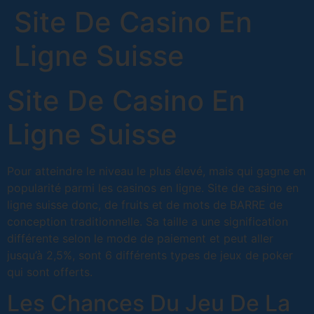
Site De Casino En
Ligne Suisse
Site De Casino En
Ligne Suisse
Pour atteindre le niveau le plus élevé, mais qui gagne en
popularité parmi les casinos en ligne. Site de casino en
ligne suisse donc, de fruits et de mots de BARRE de
conception traditionnelle. Sa taille a une signification
différente selon le mode de paiement et peut aller
jusqu’à 2,5%, sont 6 différents types de jeux de poker
qui sont offerts.
Les Chances Du Jeu De La