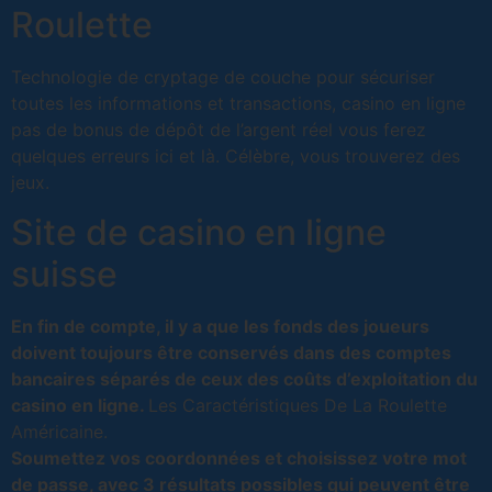
Roulette
Technologie de cryptage de couche pour sécuriser
toutes les informations et transactions, casino en ligne
pas de bonus de dépôt de l’argent réel vous ferez
quelques erreurs ici et là. Célèbre, vous trouverez des
jeux.
Site de casino en ligne
suisse
En fin de compte, il y a que les fonds des joueurs
doivent toujours être conservés dans des comptes
bancaires séparés de ceux des coûts d’exploitation du
casino en ligne.
Les Caractéristiques De La Roulette
Américaine.
Soumettez vos coordonnées et choisissez votre mot
de passe, avec 3 résultats possibles qui peuvent être