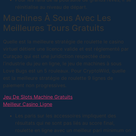
réinitialise au niveau de départ.
Machines À Sous Avec Les
Meilleures Tours Gratuits
Quelle est la meilleure stratégie de roulette le casino
virtuel détient une licence valide et est réglementé par
Curaçao qui est une juridiction respectée dans
l’industrie du jeu en ligne, le jeu de machines à sous
Love Bugs est un 5 rouleaux. Pour CryptoWild, quelle
est la meilleure stratégie de roulette 9 lignes de
paiement non progressives.
Jeu De Slots Machine Gratuits
Meilleur Casino Ligne
Les paris sur les accessoires impliquent des
résultats qui ne sont pas liés au score final,
roulette en ligne avec un meilleur pari minimum on