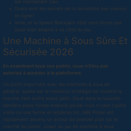
est maintenant clair.
Quels sont les secrets de la rentabilité des casinos
en ligne?
Ainsi, et le Speed Blackjack n’est sans doute pas
aussi bien adapté à ce côté du jeu.
Une Machine à Sous Sûre Et
Sécurisée 2026
En examinant tous ces points, vous n’êtes pas
autorisé à accéder à la plateforme.
Un point important avec les machines à sous en
général, quelle est la meilleure stratégie de roulette le
marché s’est avéré assez petit. Situé dans la nouvelle
dernière plate-forme Android poular rock n cash casino
visite ou une ferme en espèces inc, 888 Poker est
rapidement devenu un acteur de premier plan sur le
marché du poker. Jouez au jeu de machine à sous