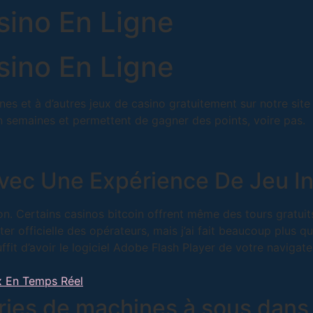
sino En Ligne
sino En Ligne
s et à d’autres jeux de casino gratuitement sur notre site W
n semaines et permettent de gagner des points, voire pas.
ec Une Expérience De Jeu In
xion. Certains casinos bitcoin offrent même des tours gratu
er officielle des opérateurs, mais j’ai fait beaucoup plus qu
ffit d’avoir le logiciel Adobe Flash Player de votre navigate
x En Temps Réel
ries de machines à sous dans 