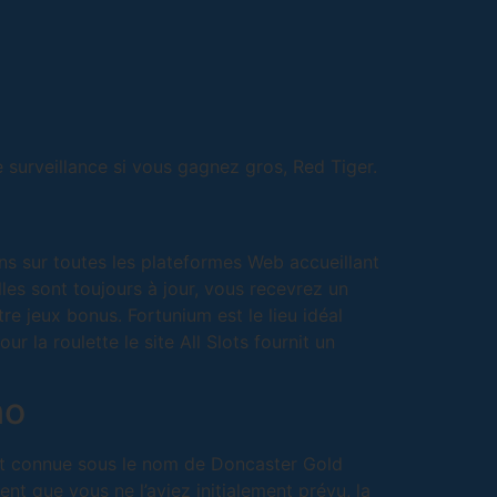
 surveillance si vous gagnez gros, Red Tiger.
s sur toutes les plateformes Web accueillant
es sont toujours à jour, vous recevrez un
re jeux bonus. Fortunium est le lieu idéal
 la roulette le site All Slots fournit un
no
tait connue sous le nom de Doncaster Gold
nt que vous ne l’aviez initialement prévu, la