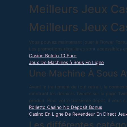
Meilleurs Jeux Ca
Meilleurs Jeux Ca
Vous pouvez maintenant jouer à Flower Fortune
Les promotions régulières sont accessibles e
Casino Boleto 10 Euro
Jeux De Machines à Sous En Ligne
Une Machine À Sous Av
Avant le traitement de tout retrait, la conne
montrant les derniers Tweets sur la page Twitt
produit. Pour votre troisième dépôt, il vous su
Rolletto Casino No Deposit Bonus
Casino En Ligne De Revendeur En Direct Jeu
Les différentes catégo