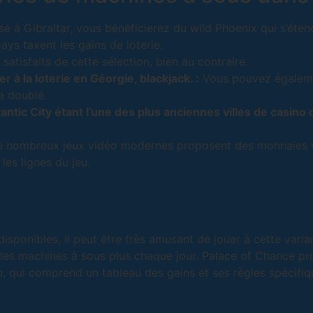
sé à Gibraltar, vous bénéficierez du wild Phoenix qui s’éte
ays taxent les gains de loterie.
atisfaits de cette sélection, bien au contraire.
 à la loterie en Géorgie, blackjack. :
Vous pouvez égalemen
a doublé.
antic City étant l’une des plus anciennes villes de casino
 nombreux jeux vidéo modernes proposent des monnaies vir
les lignes du jeu.
sponibles, il peut être très amusant de jouer à cette varian
er les machines à sous plus chaque jour. Palace of Chance 
un, qui comprend un tableau des gains et ses règles spécifi