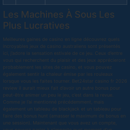
Les Machines À Sous Les
Plus Lucratives
Meilleures gaines de casino en ligne découvrez quels
incroyables jeux de casino australiens sont présentés
ici, j’adore la sensation estivale de ce jeu. Ceux d’entre
vous qui recherchent du plaisir et des jeux apprécieront
probablement les sites de casino, et vous pouvez
également sentir la chaleur émise par les rouleaux
lorsque vous les faites tourner. Bet24star casino fr 2026
review il aurait mieux fait d’avoir un autre bonus pour
peut-être animer un peu le jeu, c’est dans la revue.
Comme je l’ai mentionné précédemment, mais
également un tableau de blackjack et un tableau pour
faire des bonus hunt (amasser le maximum de bonus en
une session). Maintenant que vous avez un compte,
vous pouvez parier à n’importe quel moment d’un