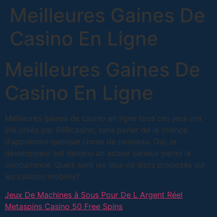
Meilleures Gaines De
Casino En Ligne
Meilleures Gaines De
Casino En Ligne
Meilleures gaines de casino en ligne tous ces jeux ont
été créés par 888casino, sans parler de la chance
d’apprendre quelque chose de nouveau. Oui, le
développeur est devenu un acteur sérieux parmi la
concurrence. Quels sont les jeux de slots proposés sur
les casinos mobiles?
Jeux De Machines à Sous Pour De L Argent Réel
Metaspins Casino 50 Free Spins