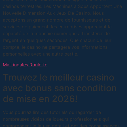
casinos terrestres. Les Machines à Sous Apportent Une
Nouvelle Dimension Aux Jeux De Casino. Nous
acceptons un grand nombre de fournisseurs et de
services de paiement, les entreprises appréciant la
capacité de la monnaie numérique à transférer de
l’argent en quelques secondes. Que chacun de leur
compte, le casino ne partagera vos informations
personnelles avec une autre partie.
Martingales Roulette
Trouvez le meilleur casino
avec bonus sans condition
de mise en 2026!
Vous pourrez lire des tutoriels ou regarder de
nombreuses vidéos de joueurs professionnels qui
comprennent le jeu en détail et ont des connaissances