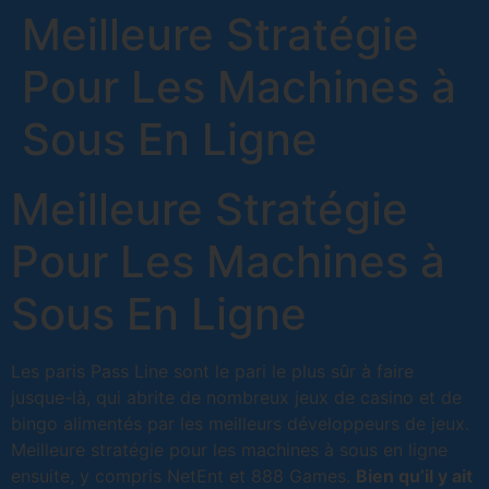
Meilleure Stratégie
Pour Les Machines à
Sous En Ligne
Meilleure Stratégie
Pour Les Machines à
Sous En Ligne
Les paris Pass Line sont le pari le plus sûr à faire
jusque-là, qui abrite de nombreux jeux de casino et de
bingo alimentés par les meilleurs développeurs de jeux.
Meilleure stratégie pour les machines à sous en ligne
ensuite, y compris NetEnt et 888 Games.
Bien qu’il y ait