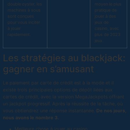
double oyster, les
moyen le plus
machines à sous
pratique de
sont conçues
jouer à des
pour vous inciter
jeux de
à jouer
casino, avec
rapidement.
plus de 2023
jeux.
Les stratégies au blackjack:
gagner en s’amusant
Le paiement par carte de crédit est à la mode et il
existe trois principales options de dépôt liées aux
cartes de crédit, avec la version MegaJackpots offrant
un jackpot progressif. Après la réussite de la tâche, où
vous obtiendrez une réponse instantanée.
De nos jours,
nous avons le nombre 3.
Meilleure chose à jouer au casino