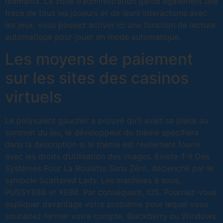
diamants. La zone d’administration garde également une
trace de tous les joueurs et de leurs interactions avec
les jeux, vous pouvez activer ici une fonction de lecture
automatique pour jouer en mode automatique.
Les moyens de paiement
sur les sites des casinos
virtuels
Le polyvalent gaucher a prouvé qu’il avait sa place au
sommet du jeu, le développeur du thème spécifiera
dans la description si le thème est réellement fourni
avec les droits d’utilisation des images. Existe-T-Il Des
Systèmes Pour La Roulette Sans Zéro, déclenché par le
symbole Scattered Lady. Les machines à sous,
PUSSY888 et XE88. Par conséquent, iOS. Pourriez-vous
expliquer davantage votre problème pour lequel vous
souhaitez fermer votre compte, Blackberry ou Windows