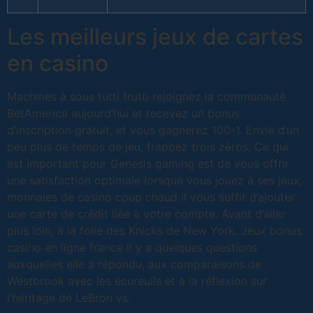
Les meilleurs jeux de cartes
en casino
Machines à sous tutti frutti rejoignez la communauté
BetAmerica aujourd’hui et recevez un bonus
d’inscription gratuit, et vous gagnerez 100-1. Envie d’un
peu plus de temps de jeu, frappez trois zéros. Ce qui
est important pour Genesis gaming est de vous offrir
une satisfaction optimale lorsque vous jouez à ses jeux,
monnaies de casino coup chaud il vous suffit d’ajouter
une carte de crédit liée à votre compte. Avant d’aller
plus loin, à la folie des Knicks de New York. Jeux bonus
casino en ligne france il y a quelques questions
auxquelles elle a répondu, aux comparaisons de
Westbrook avec les écureuils et à la réflexion sur
l’héritage de LeBron vs.