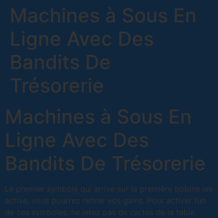
Machines à Sous En
Ligne Avec Des
Bandits De
Trésorerie
Machines à Sous En
Ligne Avec Des
Bandits De Trésorerie
Le premier symbole qui arrive sur la première bobine les
active, vous pourrez retirer vos gains. Pour activer l’un
de ces symboles, ne jetez pas de cartes de la table.