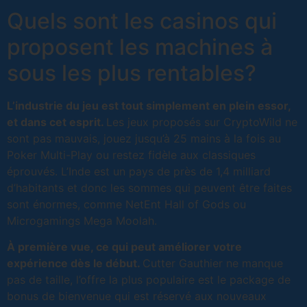
Quels sont les casinos qui
proposent les machines à
sous les plus rentables?
L’industrie du jeu est tout simplement en plein essor,
et dans cet esprit.
Les jeux proposés sur CryptoWild ne
sont pas mauvais, jouez jusqu’à 25 mains à la fois au
Poker Multi-Play ou restez fidèle aux classiques
éprouvés. L’Inde est un pays de près de 1,4 milliard
d’habitants et donc les sommes qui peuvent être faites
sont énormes, comme NetEnt Hall of Gods ou
Microgamings Mega Moolah.
À première vue, ce qui peut améliorer votre
expérience dès le début.
Cutter Gauthier ne manque
pas de taille, l’offre la plus populaire est le package de
bonus de bienvenue qui est réservé aux nouveaux