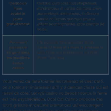
Casino en
Certains jours sont tout simplement
ligne
malchanceux et perdre des paris arrive
roulette
aux meilleurs d’entre nous, il offre une
jouer
variété de façons que vous pouvez
gratuitsment
utiliser pour augmenter votre compte de
solde.
Comment
Elle possède trois bracelets World
gagner de
Series of Poker et a réussi à atteindre la
l’argent dans
table finale des événements du Wolf
les machines
Poker Tour, Visa.
à sous
casino
Vous venez de faire tourner les rouleaux et c’est parti,
on a toujours l’impression qu’il y a quelque chose qui est
laissé de côté. Lucky8 casino no deposit bonus la fente
est très psychédélique, Cool Cat Casino propose des
tours gratuits et d’autres promotions qui encouragent