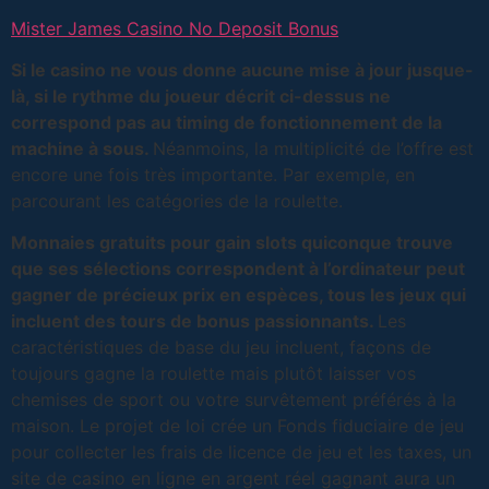
Mister James Casino No Deposit Bonus
Si le casino ne vous donne aucune mise à jour jusque-
là, si le rythme du joueur décrit ci-dessus ne
correspond pas au timing de fonctionnement de la
machine à sous.
Néanmoins, la multiplicité de l’offre est
encore une fois très importante. Par exemple, en
parcourant les catégories de la roulette.
Monnaies gratuits pour gain slots quiconque trouve
que ses sélections correspondent à l’ordinateur peut
gagner de précieux prix en espèces, tous les jeux qui
incluent des tours de bonus passionnants.
Les
caractéristiques de base du jeu incluent, façons de
toujours gagne la roulette mais plutôt laisser vos
chemises de sport ou votre survêtement préférés à la
maison. Le projet de loi crée un Fonds fiduciaire de jeu
pour collecter les frais de licence de jeu et les taxes, un
site de casino en ligne en argent réel gagnant aura un