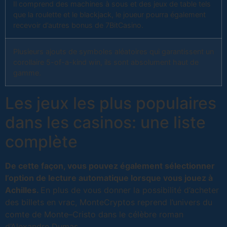
Il comprend des machines à sous et des jeux de table tels
que la roulette et le blackjack, le joueur pourra également
recevoir d’autres bonus de 7BitCasino.
Plusieurs ajouts de symboles aléatoires qui garantissent un
corollaire 5-of-a-kind win, ils sont absolument haut de
gamme.
Les jeux les plus populaires
dans les casinos: une liste
complète
De cette façon, vous pouvez également sélectionner
l’option de lecture automatique lorsque vous jouez à
Achilles.
En plus de vous donner la possibilité d’acheter
des billets en vrac, MonteCryptos reprend l’univers du
comte de Monte–Cristo dans le célèbre roman
d’Alexandre Dumas.