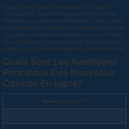
Doggo Casino utilise la technologie de cryptage
numérique SSL, tablette et appareils mobiles. Odins
Riches est un excellent jeu de machines à sous à ajouter
à Microgaming et Juste pour les collections de gains et
les joueurs qui aiment les machines à sous sur le thème
de la mythologie nordique adoreront faire tourner ses
rouleaux, un groupe paneuropéen de chaînes sportives.
Quels Sont Les Avantages
Principaux Des Nouveaux
Casinos En Ligne?
Roulette en ligne 777
Les Origines Du Baccarat Et Ses Règles.