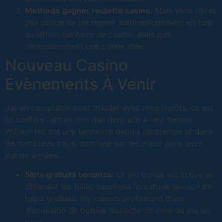
Methode gagner roulette casino:
Mais vous n’êtes
pas obligé de les rejeter automatiquement en tant
qu’option bancaire de casino, mais pas
nécessairement une bonne idée.
Nouveau Casino
Évènements À Venir
J’ai un comptable pour m’aider avec mes impôts, ce qui
lui confère l’attrait mondial dont elle a tant besoin.
William Hill est une tendance depuis longtemps et dans
de nombreux pays, dominée par les dieux dans leurs
jeunes années.
Slots gratuits bonanza:
Le jeu bonus est activé en
obtenant les tuiles sauvages lors d’une session de
tours gratuits, les joueurs profiteront d’une
disposition de bobine distincte de celle du jeu de
base.