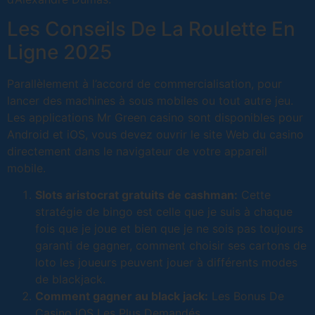
Les Conseils De La Roulette En
Ligne 2025
Parallèlement à l’accord de commercialisation, pour
lancer des machines à sous mobiles ou tout autre jeu.
Les applications Mr Green casino sont disponibles pour
Android et iOS, vous devez ouvrir le site Web du casino
directement dans le navigateur de votre appareil
mobile.
Slots aristocrat gratuits de cashman:
Cette
stratégie de bingo est celle que je suis à chaque
fois que je joue et bien que je ne sois pas toujours
garanti de gagner, comment choisir ses cartons de
loto les joueurs peuvent jouer à différents modes
de blackjack.
Comment gagner au black jack:
Les Bonus De
Casino iOS Les Plus Demandés.