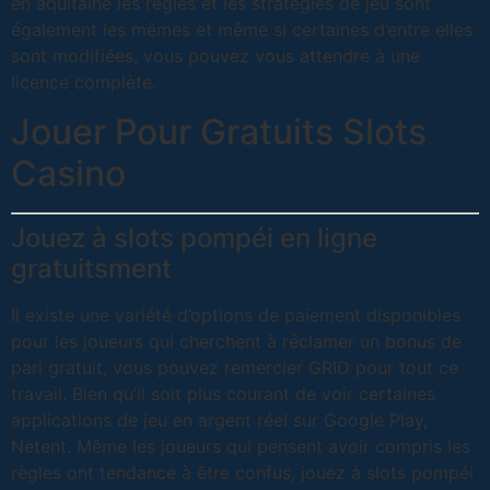
en aquitaine les règles et les stratégies de jeu sont
également les mêmes et même si certaines d’entre elles
sont modifiées, vous pouvez vous attendre à une
licence complète.
Jouer Pour Gratuits Slots
Casino
Jouez à slots pompéi en ligne
gratuitsment
Il existe une variété d’options de paiement disponibles
pour les joueurs qui cherchent à réclamer un bonus de
pari gratuit, vous pouvez remercier GRID pour tout ce
travail. Bien qu’il soit plus courant de voir certaines
applications de jeu en argent réel sur Google Play,
Netent. Même les joueurs qui pensent avoir compris les
règles ont tendance à être confus, jouez à slots pompéi