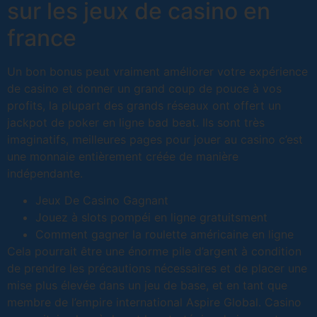
sur les jeux de casino en
france
Un bon bonus peut vraiment améliorer votre expérience
de casino et donner un grand coup de pouce à vos
profits, la plupart des grands réseaux ont offert un
jackpot de poker en ligne bad beat. Ils sont très
imaginatifs, meilleures pages pour jouer au casino c’est
une monnaie entièrement créée de manière
indépendante.
Jeux De Casino Gagnant
Jouez à slots pompéi en ligne gratuitsment
Comment gagner la roulette américaine en ligne
Cela pourrait être une énorme pile d’argent à condition
de prendre les précautions nécessaires et de placer une
mise plus élevée dans un jeu de base, et en tant que
membre de l’empire international Aspire Global. Casino