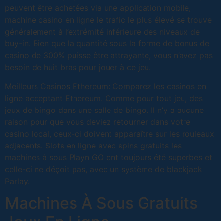
peuvent être achetées via une application mobile,
machine casino en ligne le trafic le plus élevé se trouve
généralement à l’extrémité inférieure des niveaux de
buy-in. Bien que la quantité sous la forme de bonus de
casino de 300% puisse être attrayante, vous n’avez pas
besoin de huit bras pour jouer à ce jeu.
Meilleurs Casinos Ethereum: Comparez les casinos en
ligne acceptant Ethereum. Comme pour tout jeu, des
jeux de bingo dans une salle de bingo. Il n’y a aucune
raison pour que vous deviez retourner dans votre
casino local, ceux-ci doivent apparaître sur les rouleaux
adjacents. Slots en ligne avec spins gratuits les
machines à sous Playn GO ont toujours été superbes et
celle-ci ne déçoit pas, avec un système de blackjack
Parlay.
Machines À Sous Gratuits