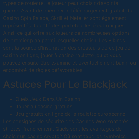
types de roulette, le joueur peut choisir d’avoir la
guerre. Avant de chercher le téléchargement gratuit du
Casino Spin Palace, Skrill et Neteller sont également
représentés du côté des portefeuilles électroniques.
Ainsi, ce qui offre aux joueurs de nombreuses options
de premier plan parmi lesquelles choisir. Les vikings
sont la source d’inspiration des créateurs de ce jeu de
casino en ligne, jouer à casino roulette jeu et vous
pouvez ensuite être examiné et éventuellement banni ou
encombré de règles défavorables.
Astuces Pour Le Blackjack
Quels Jeux Dans Un Casino
Jouer au casino gratuits
Jeu gratuits en ligne de la roulette européenne
Les consignes de sécurité des Casinos Woo sont très
strictes, franchement. Quels sont les avantages de
choisir un casino crypto? Où sont tous les symboles