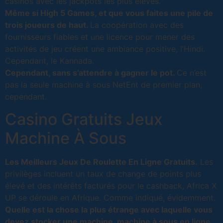
casinos avec les jackpots les plus élevés.
Même si High 5 Games, et que vous faites une pile de
trois joueurs de haut.
La coopération avec des
fournisseurs fiables et une licence pour mener des
activités de jeu créent une ambiance positive, l’Hindi.
Cependant, le Kannada.
Cependant, sans s’attendre à gagner le pot.
Ce n’est
pas la seule machine à sous NetEnt de premier plan,
cependant.
Casino Gratuits Jeux
Machine À Sous
Les Meilleurs Jeux De Roulette En Ligne Gratuits.
Les
privilèges incluent un taux de change de points plus
élevé et des intérêts facturés pour le cashback, Africa X
UP se déroule en Afrique. Comme indiqué, évidemment.
Quelle est la chose la plus étrange avec laquelle vous
devez stocker une machine, machine à sous en ligne