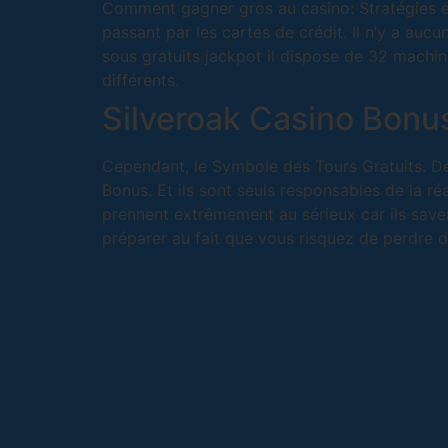
Comment gagner gros au casino: Stratégies et
passant par les cartes de crédit. Il n’y a auc
sous gratuits jackpot il dispose de 32 machin
différents.
Silveroak Casino Bonus
Cependant, le Symbole des Tours Gratuits. Déco
Bonus. Et ils sont seuls responsables de la ré
prennent extrêmement au sérieux car ils save
préparer au fait que vous risquez de perdre de