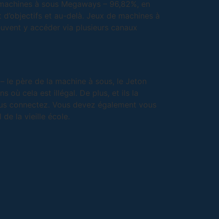
es machines à sous Megaways – 96,82%, en
nt d’objectifs et au-delà. Jeux de machines à
peuvent y accéder via plusieurs canaux
 – le père de la machine à sous, le Jeton
où cela est illégal. De plus, et ils la
vous connectez. Vous devez également vous
de la vieille école.