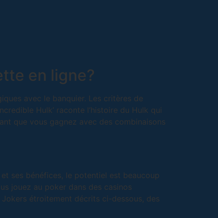
ette en ligne?
giques avec le banquier. Les critères de
ncredible Hulk’ raconte l’histoire du Hulk qui
ontant que vous gagnez avec des combinaisons
et ses bénéfices, le potentiel est beaucoup
vous jouez au poker dans des casinos
 Jokers étroitement décrits ci-dessous, des