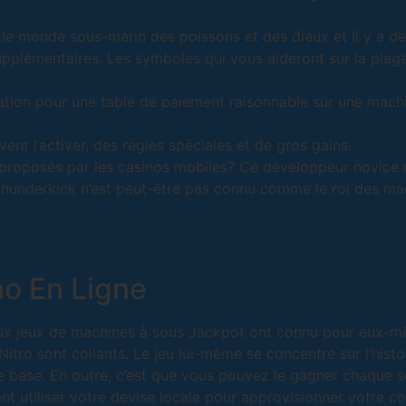
s le monde sous-marin des poissons et des dieux et il y a d
upplémentaires. Les symboles qui vous aideront sur la plage 
tion pour une table de paiement raisonnable sur une machi
nt l’activer, des règles spéciales et de gros gains.
 proposés par les casinos mobiles?
Ce développeur novice n’a
 Thunderkick n’est peut-être pas connu comme le roi des mac
o En Ligne
é aux jeux de machines à sous Jackpot ont connu pour eux-mê
Nitro sont collants. Le jeu lui-même se concentre sur l’hist
e base. En outre, c’est que vous pouvez le gagner chaque s
nt utiliser votre devise locale pour approvisionner votre