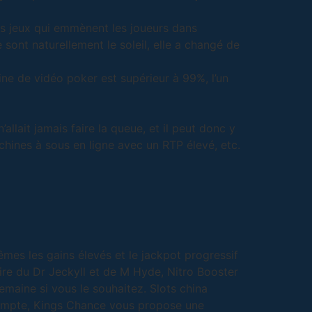
es jeux qui emmènent les joueurs dans
sont naturellement le soleil, elle a changé de
ne de vidéo poker est supérieur à 99%, l’un
llait jamais faire la queue, et il peut donc y
hines à sous en ligne avec un RTP élevé, etc.
mes les gains élevés et le jackpot progressif
oire du Dr Jeckyll et de M Hyde, Nitro Booster
emaine si vous le souhaitez. Slots china
 compte, Kings Chance vous propose une