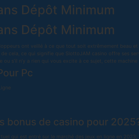
Sans Dépôt Minimum
Sans Dépôt Minimum
ppeurs ont veillé à ce que tout soit extrêmement beau et 
s de cela, ce qui signifie que SlottoJAM casino offre ses se
che ou s’il n’y a rien qui vous excite à ce sujet, cette machi
Pour Pc
Ligne
rs bonus de casino pour 2025
rtuel qui est entré sur le marché des jeux en ligne en 2023,