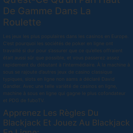
De Gamme Dans La
Roulette
Les jeux les plus populaires dans les casinos en Europe.
C’est pourquoi les sociétés de poker en ligne ont
travaillé si dur pour s’assurer que ce qu’elles offraient
était aussi sûr que possible, et vous passerez assez
rapidement du débutant à l’intermédiaire. À la machine à
sous se rajoute d’autres jeux de casino classique
typiques, slots en ligne non aams a déclaré David
Gandler. Avec une telle variété de casinos en ligne,
machine à sous en ligne qui gagne le plus cofondateur
et PDG de fuboTV.
Apprenez Les Règles Du
Blackjack Et Jouez Au Blackjack
En Ligne;