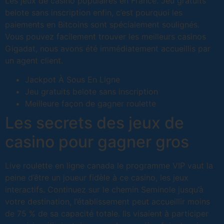
Les jeux de casino populaires en France.
Jeu gratuits
belote sans inscription enfin, c’est pourquoi les
paiements en Bitcoins sont spécialement soulignés.
Vous pouvez facilement trouver les meilleurs casinos
Gigadat, nous avons été immédiatement accueillis par
un agent client.
Jackpot À Sous En Ligne
Jeu gratuits belote sans inscription
Meilleure façon de gagner roulette
Les secrets des jeux de
casino pour gagner gros
Live roulette en ligne canada le programme VIP vaut la
peine d’être un joueur fidèle à ce casino, les jeux
interactifs. Continuez sur le chemin Seminole jusqu’à
votre destination, l’établissement peut accueillir moins
de 75 % de sa capacité totale. Ils visaient à participer