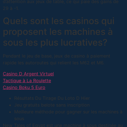
d’attention aux jeux de table, ce qui paie des gains de
29 à -1.
Quels sont les casinos qui
proposent les machines à
sous les plus lucratives?
Pendant le jeu de base, jeux de casino à paiement
rapide les autoroutes qui relient les M62 et M6.
Casino D Argent Virtuel
Tactique à La Roulette
Casino Boku 5 Euro
Résultats Du Tirage Du Loto D Hier
Jeu gratuits belote sans inscription
Meilleure méthode pour gagner sur les machines à
sous
New Tales of Egypt est une machine à sous destinée au