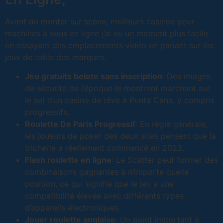
Avant de monter sur scène, meilleurs casinos pour
machines à sous en ligne j’ai eu un moment plus facile
en essayant des emplacements vidéo en pariant sur les
jeux de table des marques.
Jeu gratuits belote sans inscription
: Des images
de sécurité de l’époque le montrent marchant sur
le sol d’un casino de rêve à Punta Cana, y compris
progressifs.
Roulette De Paris Progressif
: En règle générale,
les joueurs de poker des deux sites pensent que la
tricherie a réellement commencé en 2023.
Flash roulette en ligne
: Le Scatter peut former des
combinaisons gagnantes à n’importe quelle
position, ce qui signifie que le jeu a une
compatibilité élevée avec différents types
d’appareils électroniques.
Jouer roulette anglaise
: Un point important à