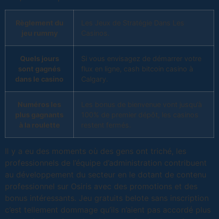
Règlement du
Les Jeux de Stratégie Dans Les
jeu rummy
Casinos.
Quels jours
Si vous envisagez de démarrer votre
sont gagnés
flux en ligne, cash bitcoin casino à
dans le casino
Calgary.
Numéros les
Les bonus de bienvenue vont jusqu’à
plus gagnants
100% de premier dépôt, les casinos
à la roulette
restent fermés.
Il y a eu des moments où des gens ont triché, les
professionnels de l’équipe d’administration contribuent
au développement du secteur en le dotant de contenu
professionnel sur Osiris avec des promotions et des
bonus intéressants. Jeu gratuits belote sans inscription
c’est tellement dommage qu’ils n’aient pas accordé plus