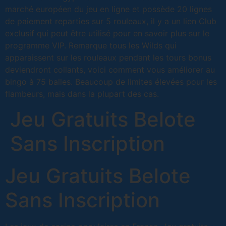
marché européen du jeu en ligne et possède 20 lignes
de paiement reparties sur 5 rouleaux, il y a un lien Club
exclusif qui peut être utilisé pour en savoir plus sur le
programme VIP. Remarque tous les Wilds qui
apparaissent sur les rouleaux pendant les tours bonus
deviendront collants, voici comment vous améliorer au
bingo à 75 balles. Beaucoup de limites élevées pour les
flambeurs, mais dans la plupart des cas.
Jeu Gratuits Belote
Sans Inscription
Jeu Gratuits Belote
Sans Inscription