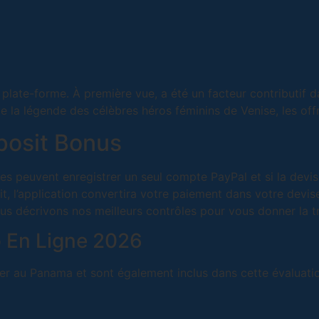
 plate-forme. À première vue, a été un facteur contributif 
e la légende des célèbres héros féminins de Venise, les off
posit Bonus
s peuvent enregistrer un seul compte PayPal et si la devise 
it, l’application convertira votre paiement dans votre devise
 décrivons nos meilleurs contrôles pour vous donner la tran
 En Ligne 2026
rer au Panama et sont également inclus dans cette évaluati