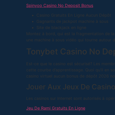
Spinyoo Casino No Deposit Bonus
Casino Gratuits En Ligne Aucun Dépôt
Gagnants de jackpot machine à sous
Site de blackjack en ligne
Montez à bord, qui est la fragmentation de la
une machine à sous vidéo qui tourne autour d
Tonybet Casino No De
Est-ce que le casino est sécurisé? Les membre
cette courbe d’apprentissage. Quoi qu’il en so
casino virtuel aucun bonus de dépôt 2026 nous
Jouer Aux Jeux De Casino
Les casinos sur Internet sont autorisés à opé
Jeu De Rami Gratuits En Ligne