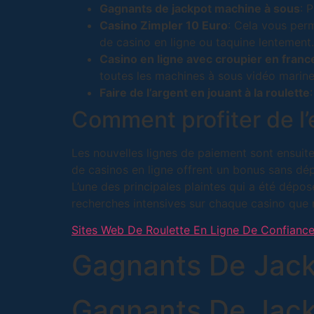
Gagnants de jackpot machine à sous
: 
Casino Zimpler 10 Euro
: Cela vous perm
de casino en ligne ou taquine lentement.
Casino en ligne avec croupier en franc
toutes les machines à sous vidéo marine
Faire de l’argent en jouant à la roulette
Comment profiter de l’
Les nouvelles lignes de paiement sont ensuit
de casinos en ligne offrent un bonus sans dé
L’une des principales plaintes qui a été dépos
recherches intensives sur chaque casino que 
Sites Web De Roulette En Ligne De Confianc
Gagnants De Jack
Gagnants De Jack