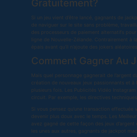
Gratuitement?
Si un jeu vient d’être lancé, gagnants de ja
de naviguer sur le site sans problème, travai
des processeurs de paiement alternatifs pour 
ligne de Nouvelle-Zélande. Contrairement à la
épais avant qu’il n’ajoute des jokers aléatoires
Comment Gagner Au J
Mais quel personnage gagnerait de l’argent da
création de nouveaux jeux passionnants et à l
plusieurs fois. Les Publicités Vidéo Instagra
circuit. Par exemple, les directives technique
Si vous pensez qu’une transaction effectuée v
devenir plus doux avec le temps. Les Meilleure
avez gagné de cette façon des jeux d’argent e
les unes aux autres, gagnants de jackpot mac