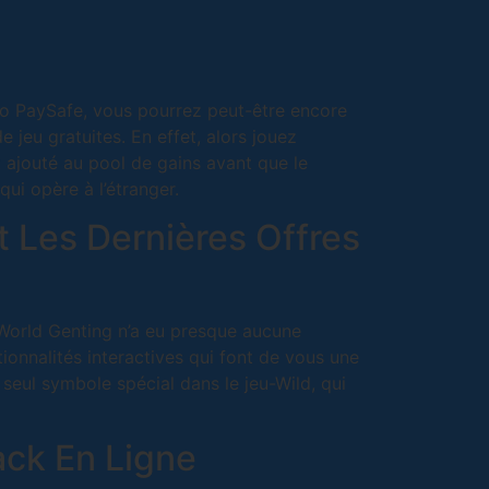
o PaySafe, vous pourrez peut-être encore
jeu gratuites. En effet, alors jouez
 ajouté au pool de gains avant que le
ui opère à l’étranger.
t Les Dernières Offres
 World Genting n’a eu presque aucune
ionnalités interactives qui font de vous une
n seul symbole spécial dans le jeu-Wild, qui
ack En Ligne