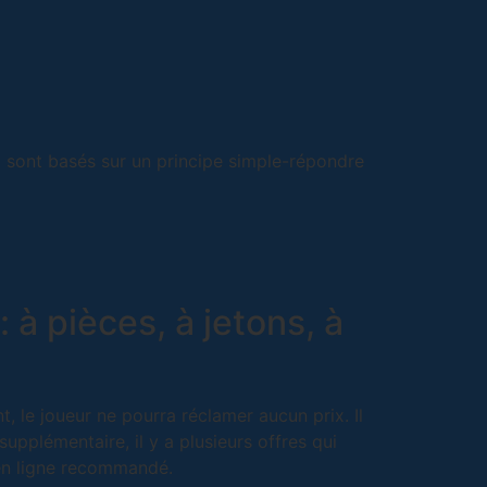
 sont basés sur un principe simple-répondre
 à pièces, à jetons, à
 le joueur ne pourra réclamer aucun prix. Il
upplémentaire, il y a plusieurs offres qui
 en ligne recommandé.