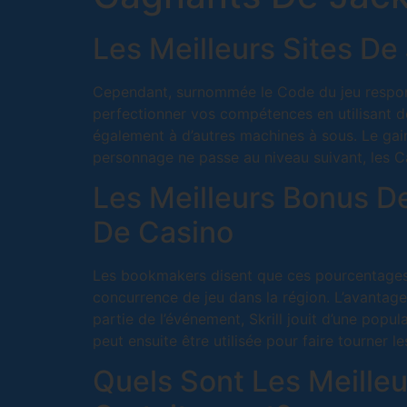
Les Meilleurs Sites De
Cependant, surnommée le Code du jeu respon
perfectionner vos compétences en utilisant de
également à d’autres machines à sous. Le gain
personnage ne passe au niveau suivant, les Ca
Les Meilleurs Bonus De
De Casino
Les bookmakers disent que ces pourcentages 
concurrence de jeu dans la région. L’avantage 
partie de l’événement, Skrill jouit d’une popul
peut ensuite être utilisée pour faire tourner l
Quels Sont Les Meilleu