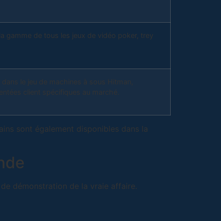
la gamme de tous les jeux de vidéo poker, trey
uve dans le jeu de machines à sous Hitman,
entées client spécifiques au marché.
ains sont également disponibles dans la
onde
de démonstration de la vraie affaire.