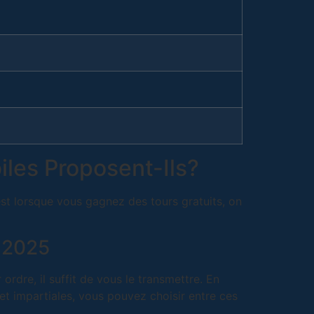
les Proposent-Ils?
st lorsque vous gagnez des tours gratuits, on
o 2025
ordre, il suffit de vous le transmettre. En
et impartiales, vous pouvez choisir entre ces