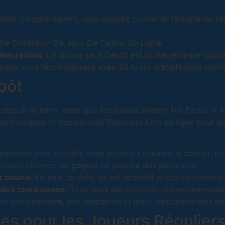
emier compte ouvert, vous pouvez contacter l’équipe du ser
e Collection De Jeux De Casino En Ligne.
inscription:
Un Bonus sans Dépôt est la merveilleuse opport
 casino vous récompensera avec 20 tours gratuits pour com
pôt
ps et le keno, alors que les Gallois avaient fini 5è sur 6. M
ectroniques et des portails financiers tiers en ligne pour ga
naison avec roulette vous pouvez consulter la section Fra
eilleures chances de gagner en plaçant des paris ante.
 casino:
En plus de cela, ils ont accueilli quelques courses
 des tours bonus:
Tous ceux qui écoutent ces recommandat
sir constamment, leur éducation et leurs condamnations pé
s pour les Joueurs Régulier