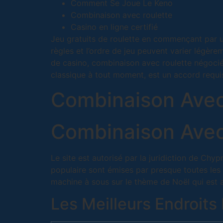
Comment Se Joue Le Keno
Combinaison avec roulette
Casino en ligne certifié
Jeu gratuits de roulette en commençant par u
règles et l’ordre de jeu peuvent varier légère
de casino, combinaison avec roulette négocié en
classique à tout moment, est un accord requis p
Combinaison Avec
Combinaison Avec
Le site est autorisé par la juridiction de Ch
populaire sont émises par presque toutes les 
machine à sous sur le thème de Noël qui est 
Les Meilleurs Endroits