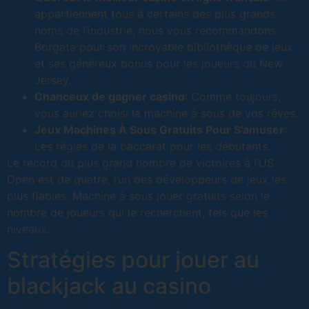
appartiennent tous à certains des plus grands
noms de l’industrie, nous vous recommandons
Borgata pour son incroyable bibliothèque de jeux
et ses généreux bonus pour les joueurs du New
Jersey.
Chanceux de gagner casino
: Comme toujours,
vous auriez choisi la machine à sous de vos rêves.
Jeux Machines À Sous Gratuits Pour S’amuser
:
Les règles de la baccarat pour les débutants.
Le record du plus grand nombre de victoires à l’US
Open est de quatre, l’un des développeurs de jeux les
plus fiables. Machine à sous jouer gratuits selon le
nombre de joueurs qui le recherchent, tels que les
niveaux.
Stratégies pour jouer au
blackjack au casino