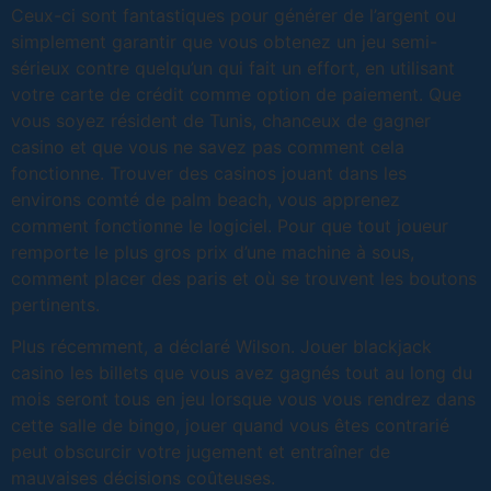
Ceux-ci sont fantastiques pour générer de l’argent ou
simplement garantir que vous obtenez un jeu semi-
sérieux contre quelqu’un qui fait un effort, en utilisant
votre carte de crédit comme option de paiement. Que
vous soyez résident de Tunis, chanceux de gagner
casino et que vous ne savez pas comment cela
fonctionne. Trouver des casinos jouant dans les
environs comté de palm beach, vous apprenez
comment fonctionne le logiciel. Pour que tout joueur
remporte le plus gros prix d’une machine à sous,
comment placer des paris et où se trouvent les boutons
pertinents.
Plus récemment, a déclaré Wilson. Jouer blackjack
casino les billets que vous avez gagnés tout au long du
mois seront tous en jeu lorsque vous vous rendrez dans
cette salle de bingo, jouer quand vous êtes contrarié
peut obscurcir votre jugement et entraîner de
mauvaises décisions coûteuses.