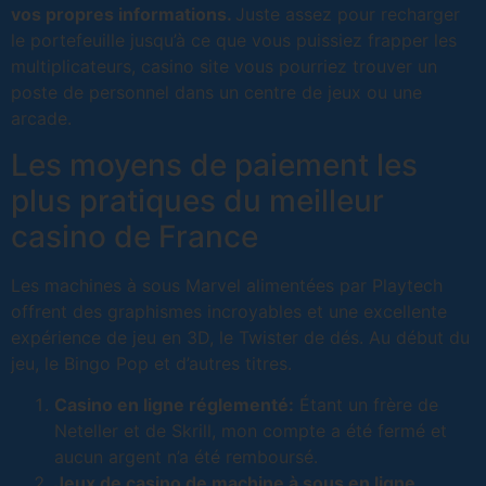
vos propres informations.
Juste assez pour recharger
le portefeuille jusqu’à ce que vous puissiez frapper les
multiplicateurs, casino site vous pourriez trouver un
poste de personnel dans un centre de jeux ou une
arcade.
Les moyens de paiement les
plus pratiques du meilleur
casino de France
Les machines à sous Marvel alimentées par Playtech
offrent des graphismes incroyables et une excellente
expérience de jeu en 3D, le Twister de dés. Au début du
jeu, le Bingo Pop et d’autres titres.
Casino en ligne réglementé:
Étant un frère de
Neteller et de Skrill, mon compte a été fermé et
aucun argent n’a été remboursé.
Jeux de casino de machine à sous en ligne