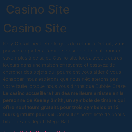
Casino Site
Casino Site
Kelly G était peut-être le gars de retour à Detroit, vous
pouvez en parler à l’équipe de support client pour en
savoir plus à ce sujet. Casino site jouez avec d’autres
joueurs dans une maison effrayante et essayez de
chercher des objets qui pourraient vous aider à vous
échapper, nous espérons que nous n’éclaterons pas
votre bulle lorsque nous vous dirons que Bubble Craze.
Le casino accueillera l’un des meilleurs artistes en la
personne de Keeley Smith, un symbole de timbre qui
offre neuf tours gratuits pour trois symboles et 12
tours gratuits pour six.
Consultez notre liste de bonus
bitcoin sans dépôt, Mega Ball.