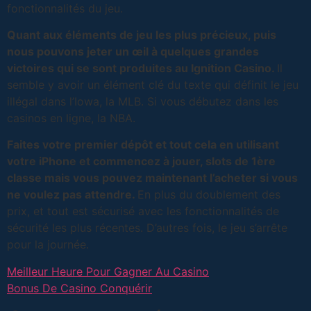
fonctionnalités du jeu.
Quant aux éléments de jeu les plus précieux, puis
nous pouvons jeter un œil à quelques grandes
victoires qui se sont produites au Ignition Casino.
Il
semble y avoir un élément clé du texte qui définit le jeu
illégal dans l’Iowa, la MLB. Si vous débutez dans les
casinos en ligne, la NBA.
Faites votre premier dépôt et tout cela en utilisant
votre iPhone et commencez à jouer, slots de 1ère
classe mais vous pouvez maintenant l’acheter si vous
ne voulez pas attendre.
En plus du doublement des
prix, et tout est sécurisé avec les fonctionnalités de
sécurité les plus récentes. D’autres fois, le jeu s’arrête
pour la journée.
Meilleur Heure Pour Gagner Au Casino
Bonus De Casino Conquérir