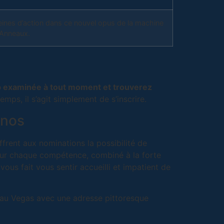
ines d’action dans ce nouvel opus de la machine
 Anneaux.
b examinée à tout moment et trouverez
mps, il s’agit simplement de s’inscrire.
inos
frent aux nominations la possibilité de
 sur chaque compétence, combiné à la forte
ous fait vous sentir accueilli et impatient de
eau Vegas avec une adresse pittoresque