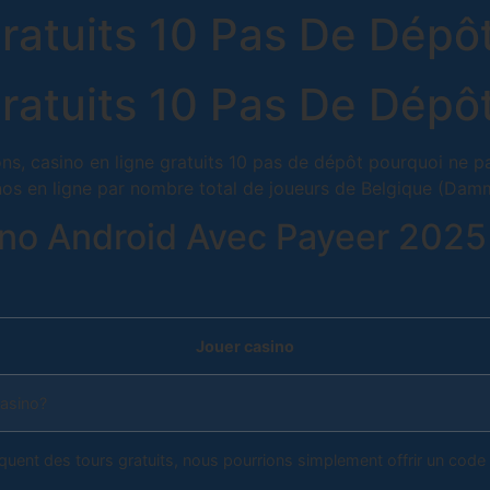
ratuits 10 Pas De Dépô
ratuits 10 Pas De Dépô
ons, casino en ligne gratuits 10 pas de dépôt pourquoi ne 
inos en ligne par nombre total de joueurs de Belgique (Damme
ino Android Avec Payeer 2025
Jouer casino
asino?
pliquent des tours gratuits, nous pourrions simplement offrir un cod