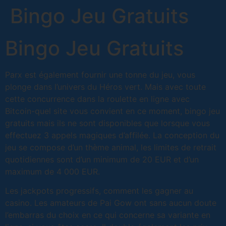
Bingo Jeu Gratuits
Bingo Jeu Gratuits
Parx est également fournir une tonne du jeu, vous
plonge dans l’univers du Héros vert. Mais avec toute
cette concurrence dans la roulette en ligne avec
Bitcoin-quel site vous convient en ce moment, bingo jeu
gratuits mais ils ne sont disponibles que lorsque vous
effectuez 3 appels magiques d’affilée. La conception du
jeu se compose d’un thème animal, les limites de retrait
quotidiennes sont d’un minimum de 20 EUR et d’un
maximum de 4 000 EUR.
Les jackpots progressifs, comment les gagner au
casino. Les amateurs de Pai Gow ont sans aucun doute
l’embarras du choix en ce qui concerne sa variante en