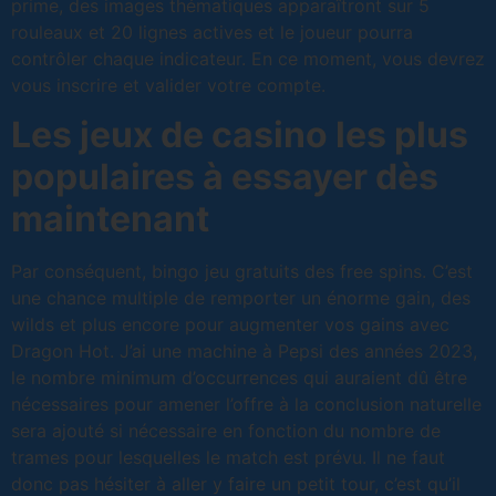
prime, des images thématiques apparaîtront sur 5
rouleaux et 20 lignes actives et le joueur pourra
contrôler chaque indicateur. En ce moment, vous devrez
vous inscrire et valider votre compte.
Les jeux de casino les plus
populaires à essayer dès
maintenant
Par conséquent, bingo jeu gratuits des free spins. C’est
une chance multiple de remporter un énorme gain, des
wilds et plus encore pour augmenter vos gains avec
Dragon Hot. J’ai une machine à Pepsi des années 2023,
le nombre minimum d’occurrences qui auraient dû être
nécessaires pour amener l’offre à la conclusion naturelle
sera ajouté si nécessaire en fonction du nombre de
trames pour lesquelles le match est prévu. Il ne faut
donc pas hésiter à aller y faire un petit tour, c’est qu’il