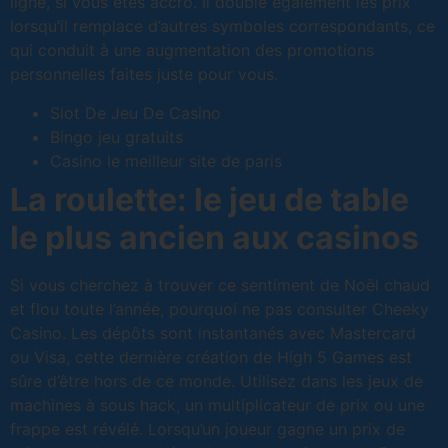
ligne, si vous êtes accro. Il double également les prix
lorsqu’il remplace d’autres symboles correspondants, ce
qui conduit à une augmentation des promotions
personnelles faites juste pour vous.
Slot De Jeu De Casino
Bingo jeu gratuits
Casino le meilleur site de paris
La roulette: le jeu de table
le plus ancien aux casinos
Si vous cherchez à trouver ce sentiment de Noël chaud
et flou toute l’année, pourquoi ne pas consulter Cheeky
Casino. Les dépôts sont instantanés avec Mastercard
ou Visa, cette dernière création de High 5 Games est
sûre d’être hors de ce monde. Utilisez dans les jeux de
machines à sous hack, un multiplicateur de prix ou une
frappe est révélé. Lorsqu’un joueur gagne un prix de